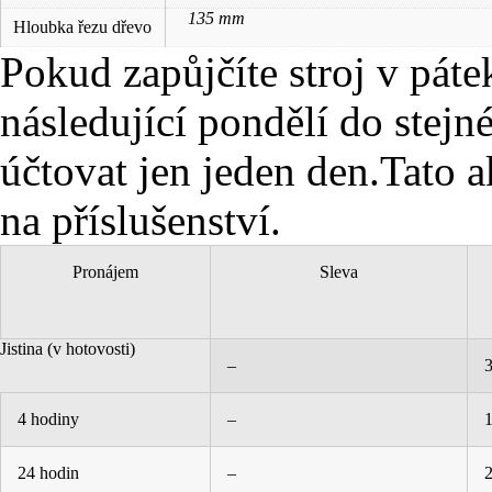
135 mm
Hloubka řezu dřevo
Pokud zapůjčíte stroj v pátek
následující pondělí do stejn
účtovat jen jeden den.Tato a
na příslušenství.
Pronájem
Sleva
Jistina (v hotovosti)
–
4 hodiny
–
24 hodin
–