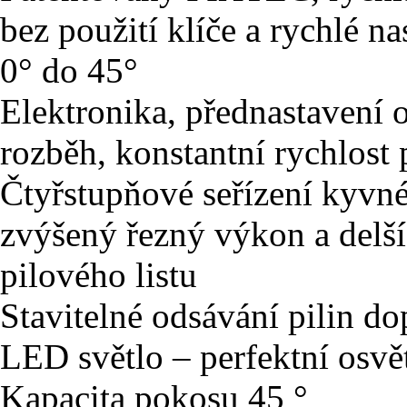
bez použití klíče a rychlé n
0° do 45°
Elektronika, přednastavení 
rozběh, konstantní rychlost p
Čtyřstupňové seřízení kyvn
zvýšený řezný výkon a delší
pilového listu
Stavitelné odsávání pilin d
LED světlo – perfektní osvět
Kapacita pokosu 45 °