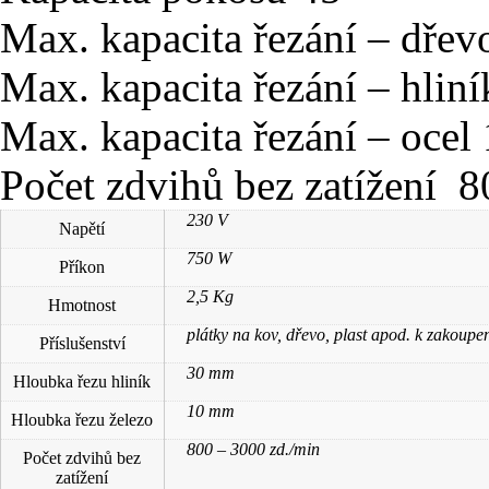
Max. kapacita řezání – dře
Max. kapacita řezání – hlin
Max. kapacita řezání – oce
Počet zdvihů bez zatížení 8
230 V
Napětí
750 W
Příkon
2,5 Kg
Hmotnost
plátky na kov, dřevo, plast apod. k zakoupe
Příslušenství
30 mm
Hloubka řezu hliník
10 mm
Hloubka řezu železo
800 – 3000 zd./min
Počet zdvihů bez
zatížení