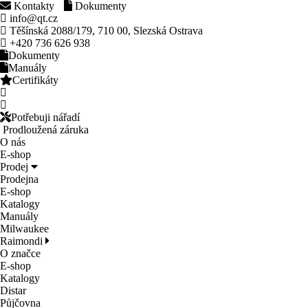
Kontakty
Dokumenty
info@qt.cz
Těšínská 2088/179, 710 00, Slezská Ostrava
+420 736 626 938
Dokumenty
Manuály
Certifikáty
Potřebuji nářadí
Prodloužená záruka
O nás
E-shop
Prodej
Prodejna
E-shop
Katalogy
Manuály
Milwaukee
Raimondi
O značce
E-shop
Katalogy
Distar
Půjčovna