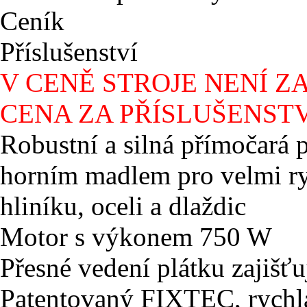
Ceník
Příslušenství
V CENĚ STROJE NENÍ Z
CENA ZA PŘÍSLUŠENSTV
Robustní a silná přímočará 
horním madlem pro velmi ry
hliníku, oceli a dlaždic
Motor s výkonem 750 W
Přesné vedení plátku zajišťu
Patentovaný FIXTEC, rychl