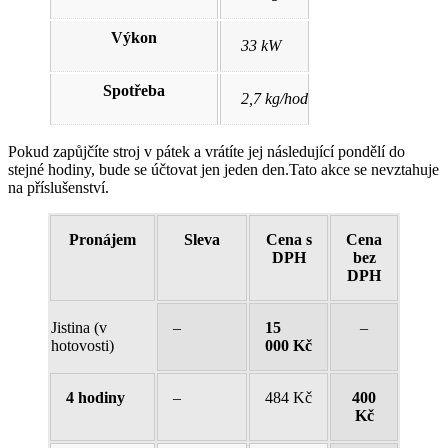
Výkon
33 kW
Spotřeba
2,7 kg/hod
Pokud zapůjčíte stroj v pátek a vrátíte jej následující pondělí do
stejné hodiny, bude se účtovat jen jeden den.Tato akce se nevztahuje
na příslušenství.
Pronájem
Sleva
Cena s
Cena
DPH
bez
DPH
Jistina (v
–
15
–
hotovosti)
000 Kč
4 hodiny
–
484 Kč
400
Kč