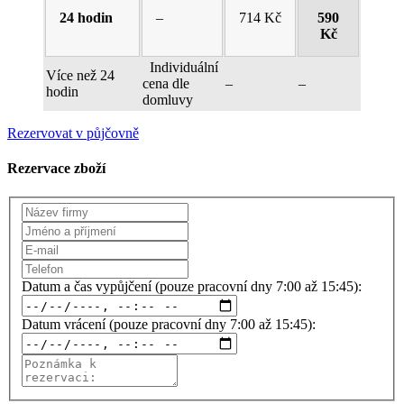
24 hodin
–
714 Kč
590
Kč
Individuální
Více než 24
cena dle
–
–
hodin
domluvy
Rezervovat v půjčovně
Rezervace zboží
Datum a čas vypůjčení (pouze pracovní dny 7:00 až 15:45):
Datum vrácení (pouze pracovní dny 7:00 až 15:45):