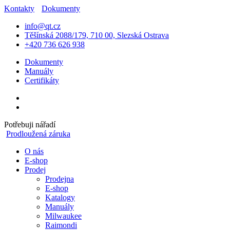
Kontakty
Dokumenty
info@qt.cz
Těšínská 2088/179, 710 00, Slezská Ostrava
+420 736 626 938
Dokumenty
Manuály
Certifikáty
Potřebuji nářadí
Prodloužená záruka
O nás
E-shop
Prodej
Prodejna
E-shop
Katalogy
Manuály
Milwaukee
Raimondi