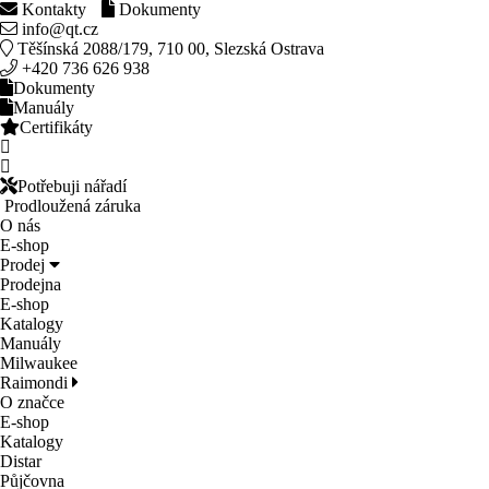
Kontakty
Dokumenty
info@qt.cz
Těšínská 2088/179, 710 00, Slezská Ostrava
+420 736 626 938
Dokumenty
Manuály
Certifikáty
Potřebuji nářadí
Prodloužená záruka
O nás
E-shop
Prodej
Prodejna
E-shop
Katalogy
Manuály
Milwaukee
Raimondi
O značce
E-shop
Katalogy
Distar
Půjčovna