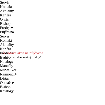
Servis
Kontakt
Aktuality
Kariéra
O nás
E-shop
Prodej
Půjčovna
Servis
Kontakt
Aktuality
Kariéra
Prodejna
Víkendová akce na půjčovně
E-shop
Zaplať jeden den, makej tři dny!
Katalogy
Manuály
Milwaukee
Raimondi
Distar
O značce
E-shop
Katalogy