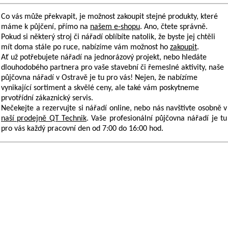
Co vás může překvapit, je možnost zakoupit stejné produkty, které
máme k půjčení, přímo na
našem e-shopu
. Ano, čtete správně.
Pokud si některý stroj či nářadí oblíbíte natolik, že byste jej chtěli
mít doma stále po ruce, nabízíme vám možnost ho
zakoupit
.
Ať už potřebujete nářadí na jednorázový projekt, nebo hledáte
dlouhodobého partnera pro vaše stavební či řemeslné aktivity, naše
půjčovna nářadí v Ostravě
je tu pro vás! Nejen, že nabízíme
vynikající sortiment a skvělé ceny, ale také vám poskytneme
prvotřídní zákaznický servis.
Nečekejte a rezervujte si nářadí online, nebo nás navštivte osobně v
naší prodejně QT Technik
. Vaše profesionální
půjčovna nářadí
je tu
pro vás každý pracovní den od 7:00 do 16:00 hod.