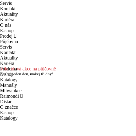
Servis
Kontakt
Aktuality
Kariéra
O nás
E-shop
Prodej
Půjčovna
Servis
Kontakt
Aktuality
Kariéra
Prodejna
Víkendová akce na půjčovně
E-shop
Zaplať jeden den, makej tři dny!
Katalogy
Manuály
Milwaukee
Raimondi
Distar
O značce
E-shop
Katalogy