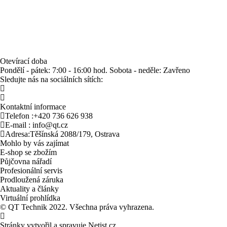
Otevírací doba
Pondělí - pátek:
7:00 - 16:00 hod.
Sobota - neděle:
Zavřeno
Sledujte nás na sociálních sítích:
Kontaktní informace
Telefon :
+420 736 626 938
E-mail :
info@qt.cz
Adresa:
Těšínská 2088/179, Ostrava
Mohlo by vás zajímat
E-shop se zbožím
Půjčovna nářadí
Profesionální servis
Prodloužená záruka
Aktuality a články
Virtuální prohlídka
©
QT Technik
2022. Všechna práva vyhrazena.
Stránky vytvořil a spravuje
Netist.cz