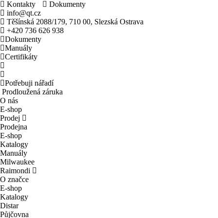
Kontakty
Dokumenty
info@qt.cz
Těšínská 2088/179, 710 00, Slezská Ostrava
+420 736 626 938
Dokumenty
Manuály
Certifikáty
Potřebuji nářadí
Prodloužená záruka
O nás
E-shop
Prodej
Prodejna
E-shop
Katalogy
Manuály
Milwaukee
Raimondi
O značce
E-shop
Katalogy
Distar
Půjčovna