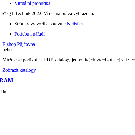
Virtuální prohlídka
©
QT Technik
2022. Všechna práva vyhrazena.
Stránky vytvořil a spravuje
Netist.cz
Potřebuji nářadí
E-shop
Půjčovna
nebo
Můžete se podívat na PDF katalogy jednotlivých výrobků a zjistit ví
Zobrazit katalogy
GRAM
ální