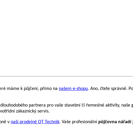
které máme k půjčení, přímo na
našem e-shopu
. Ano, čtete správně. Pok
 dlouhodobého partnera pro vaše stavební či řemeslné aktivity, naše
otřídní zákaznický servis.
obně v
naší prodejně QT Technik
. Vaše profesionální
půjčovna nářadí