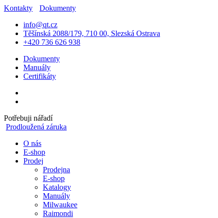
Kontakty
Dokumenty
info@qt.cz
Těšínská 2088/179, 710 00, Slezská Ostrava
+420 736 626 938
Dokumenty
Manuály
Certifikáty
Potřebuji nářadí
Prodloužená záruka
O nás
E-shop
Prodej
Prodejna
E-shop
Katalogy
Manuály
Milwaukee
Raimondi