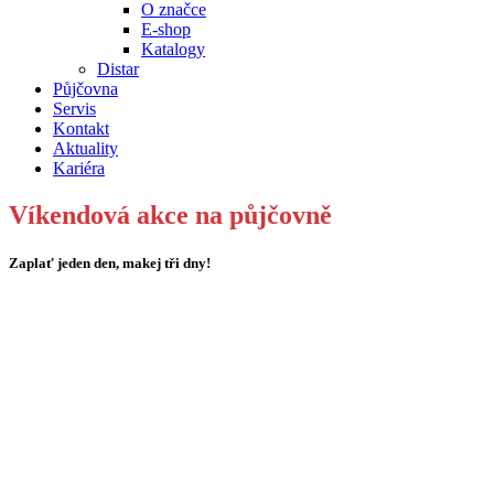
O značce
E-shop
Katalogy
Distar
Půjčovna
Servis
Kontakt
Aktuality
Kariéra
Víkendová akce na půjčovně
Zaplať jeden den, makej tři dny!