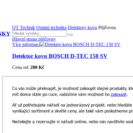
QT Technik
Ostatní technika
Detektory kovu
Půjčovna
NKY
Hlavní strana půjčovny
Více informací
Detektor kovu BOSCH D-TEC 150 SV
Cena od:
200 Kč
Co vás může překvapit, je možnost zakoupit stejné produkty, 
mít doma stále po ruce, nabízíme vám možnost ho
zakoupit
.
Ať už potřebujete nářadí na jednorázový projekt, nebo hledáte
vynikající sortiment a skvělé ceny, ale také vám poskytneme prv
Nečekejte a rezervujte si nářadí online, nebo nás navštivte os