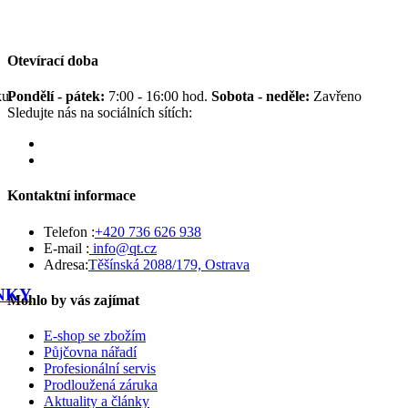
Otevírací doba
u.
Pondělí - pátek:
7:00 - 16:00 hod.
Sobota - neděle:
Zavřeno
Sledujte nás na sociálních sítích:
Kontaktní informace
Telefon :
+420 736 626 938
E-mail :
info@qt.cz
Adresa:
Těšínská 2088/179, Ostrava
NKY
Mohlo by vás zajímat
E-shop se zbožím
Půjčovna nářadí
Profesionální servis
Prodloužená záruka
Aktuality a články