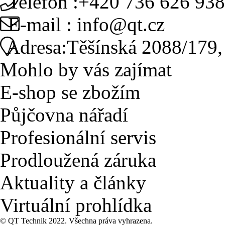
Telefon :
+420 736 626 938
E-mail :
info@qt.cz
Adresa:
Těšínská 2088/179,
Mohlo by vás zajímat
E-shop se zbožím
Půjčovna nářadí
Profesionální servis
Prodloužená záruka
Aktuality a články
Virtuální prohlídka
©
QT Technik
2022. Všechna práva vyhrazena.