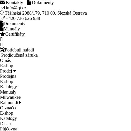
Kontakty
Dokumenty
info@qt.cz
Těšínská 2088/179, 710 00, Slezská Ostrava
+420 736 626 938
Dokumenty
Manuály
Certifikáty
Potřebuji nářadí
Prodloužená záruka
O nás
E-shop
Prodej
Prodejna
E-shop
Katalogy
Manuály
Milwaukee
Raimondi
O značce
E-shop
Katalogy
Distar
Půjčovna